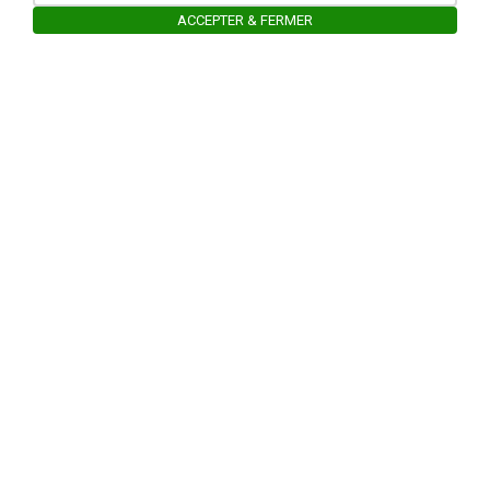
ACCEPTER & FERMER
Ouvrir la barre de gestion des cooki
Un projet
Avec le soutien de