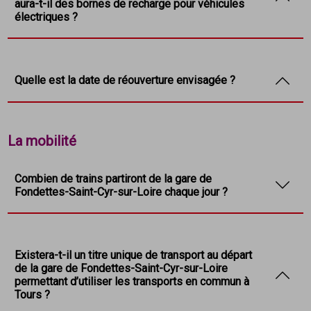
aura-t-il des bornes de recharge pour véhicules
périphéries des métropoles.
(revêtement des sols, éclairage des espaces
électriques ?
assis) ;
La réouverture de la gare répond ainsi à ces
l’installation de la signalétique.
différents enjeux en offrant aux habitants de
Les deux aires de stationnements disponibles
Fondettes et de Saint-Cyr-sur-Loire un accès à
permettront chacune le stationnement de 50
Quelle est la date de réouverture envisagée ?
Tours en seulement 8 minutes.
véhicules.
S’agissant des bornes de recharge pour véhicules
La réouverture de la gare de Fondettes-Saint-Cyr-
La mobilité
électriques, les réseaux nécessaires aux bornes
sur-Loire est envisagée pour décembre 2025-
sont prévus, les équipements interviendront
janvier 2026.
ultérieurement.
Combien de trains partiront de la gare de
Fondettes-Saint-Cyr-sur-Loire chaque jour ?
Pour l’instant, SNCF Gares & Connexions envisage
trois allers-retours par jour, aux horaires de fortes
Existera-t-il un titre unique de transport au départ
fréquentations (matin, midi et soirée).
de la gare de Fondettes-Saint-Cyr-sur-Loire
permettant d’utiliser les transports en commun à
Tours ?