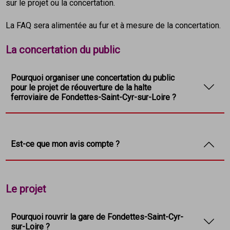
sur le projet ou la concertation.
La FAQ sera alimentée au fur et à mesure de la concertation.
La concertation du public
Pourquoi organiser une concertation du public
pour le projet de réouverture de la halte
ferroviaire de Fondettes-Saint-Cyr-sur-Loire ?
La concertation préalable réalisée au titre de l’article
de
l’article L103-2 du code de l’urbanisme
est une
Est-ce que mon avis compte ?
procédure obligatoire qui vise à associer toute
personne concernée à l’élaboration de certains
Oui ! L’objectif de la concertation préalable est
projets d’aménagement et de construction et de
Le projet
d’impliquer au plus tôt les citoyens, groupements ou
documents d’urbanisme. En l’occurrence, est prévue
associations intéressés par l’élaboration du projet
une concertation dans le cas de «
projets et
pour pouvoir, si cela se révèle pertinent, prendre en
opérations d'aménagement ou de construction
Pourquoi rouvrir la gare de Fondettes-Saint-Cyr-
compte leurs suggestions. La concertation fera par
sur-Loire ?
ayant pour effet de modifier de façon substantielle